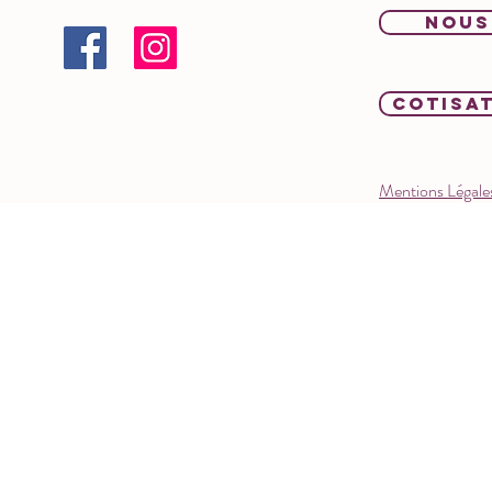
NOUS
COTISA
Mentions Légales